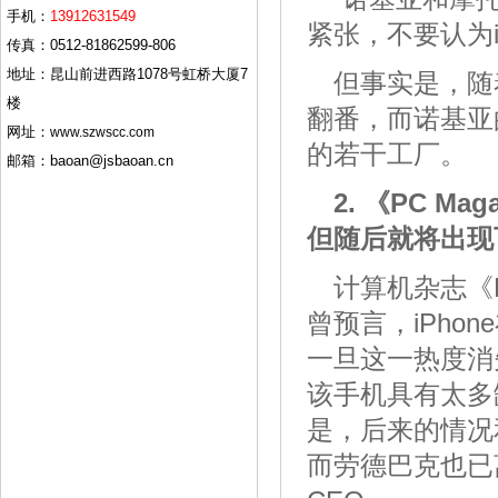
手机：
13912631549
紧张，不要认为i
传真：0512-81862599-806
地址：昆山前进西路1078号虹桥大厦7
但事实是，随
楼
翻番，而诺基亚
网址：
www.szwscc.com
的若干工厂。
邮箱：baoan@jsbaoan.cn
2. 《PC 
但随后就将出现
计算机杂志《PC
曾预言，iPh
一旦这一热度消
该手机具有太多
是，后来的情况
而劳德巴克也已离