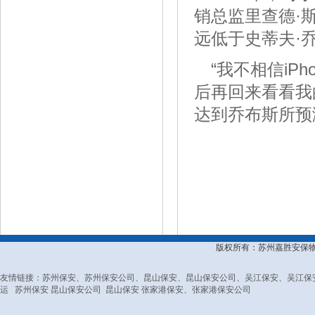
销总监里查德·斯
远低于史蒂夫·乔布
“我不相信i
后再回来看看我的
达到乔布斯所预测
版权所有：苏州嘉胜安保
友情链接：
苏州保安
、
苏州保安公司
、
昆山保安
、
昆山保安公司
、
吴江保安
、
吴江保
运
苏州保安
昆山保安公司
昆山保安
张家港保安
、
张家港保安公司